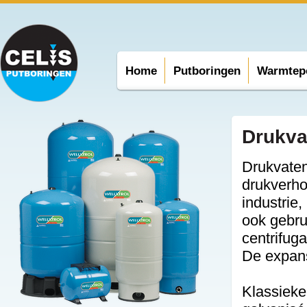
Home
Putboringen
Warmtep
Drukva
Drukvaten
drukverho
industrie
ook gebru
centrifu
De expans
Klassieke