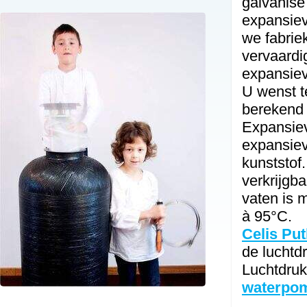
galvanisé 
expansiev
we fabrie
vervaardi
expansieva
U wenst t
berekend
Expansie
expansieva
kunststof
verkrijgb
vaten is 
à 95°C.
Celis Pu
de luchtdr
Luchtdruk
waterpo