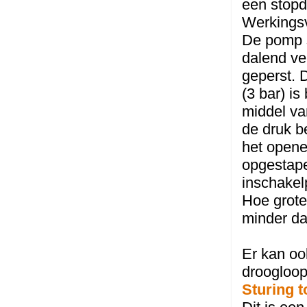
een stopd
Werkings
De pomp s
dalend ver
geperst. D
(3 bar) i
middel va
de druk b
het opene
opgestape
inschakel
Hoe grote
minder da
Er kan oo
droogloop
Sturing t