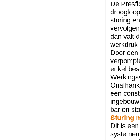
De Presfl
droogloop
storing e
vervolgens
dan valt 
werkdruk 
Door een 
verpompte
enkel besc
Werkingsv
Onafhanke
een const
ingebouwd
bar en st
Sturing 
Dit is ee
systemen.