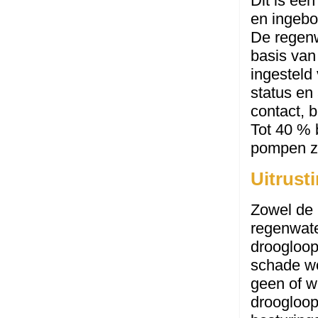
Dit is ee
en ingebo
De regenw
basis van
ingesteld 
status en
contact, b
Tot 40 % 
pompen zo
Uitrust
Zowel de
regenwate
droogloop
schade wo
geen of w
droogloop