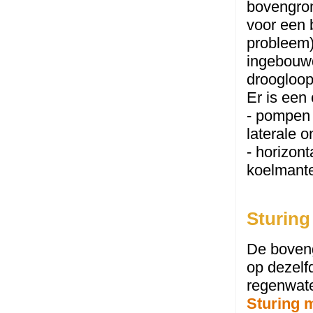
bovengron
voor een 
probleem),
ingebouwd
droogloop
Er is een
- pompen 
laterale 
- horizon
koelmante
Sturin
De boven
op dezelf
regenwate
Sturing 