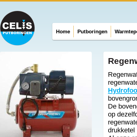
Home
Putboringen
Warmtep
Regenw
Regenwate
regenwate
Hydrofo
bovengro
De boven
op dezelf
regenwate
drukketel