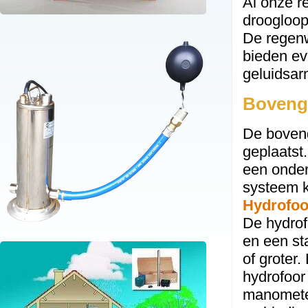
Al onze r
droogloop
De regenwa
bieden e
geluidsarm
Boveng
De boven
geplaatst
een onde
systeem k
Hydrofoo
De hydrof
en een sta
of groter
hydrofoor
manometer