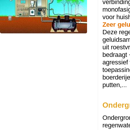
verbindin
monofasig
voor huis
Zeer gel
Deze rege
geluidsar
uit roest
bedraagt 
agressief
toepassin
boerderij
putten,...
Onderg
Ondergro
regenwate