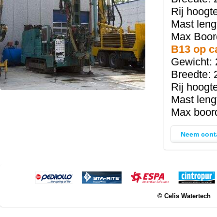
Rij hoogt
Mast leng
Max Boor
B13 op c
Gewicht: 
Breedte: 
Rij hoogt
Mast leng
Max boord
Neem cont
© Celis Watertech