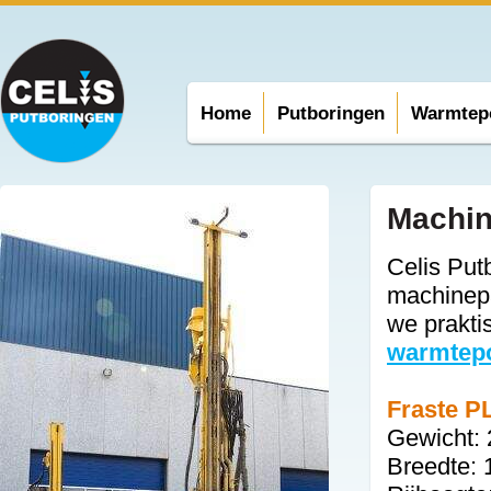
Home
Putboringen
Warmtep
Machin
Celis Put
machinepa
we prakti
warmtep
Fraste P
Gewicht: 
Breedte: 