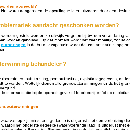
 worden opgevuld?
 Het wordt aangeraden de opvulling te laten uitvoeren door een deskun
roblematiek aandacht geschonken worden?
k worden gesteld worden ze dikwijls vergeten bij bv. een verandering v
en worden gebouwd. Op dat moment wordt het zeer moeilijk, zoniet onm
e
putboringen
in de buurt vastgesteld wordt dat contaminatie is opgetre
ur.
terwinning behandelen?
e (boorstaten, putuitrusting, pompuitrusting, exploitatiegegevens, on
lt te worden. Wettelijk dienen alle grondwaterwinningen sinds het gr
 vergund.
informatie die bij de opdrachtgever of boorbedrijf en/of de exploitant
grondwaterwinningen
waarvan op zijn minst een gedeelte is uitgerust met een verbuizing die
waarbij het onderste gedeelte (watervoerende laag) is uitgerust met ee
laire ruimte. Boven het filtergedeelte bevindt zich een dichte putbuis (