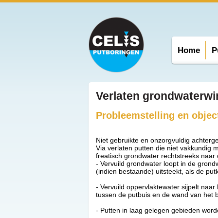
Home
P
Verlaten grondwaterwi
Probleemstelling en objec
Niet gebruikte en onzorgvuldig achterg
Via verlaten putten die niet vakkundig
freatisch grondwater rechtstreeks naar
- Vervuild grondwater loopt in de gron
(indien bestaande) uitsteekt, als de put
- Vervuild oppervlaktewater sijpelt naa
tussen de putbuis en de wand van het b
- Putten in laag gelegen gebieden word