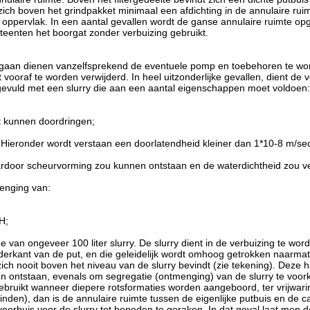
ich boven het grindpakket minimaal een afdichting in de annulaire ruim
 oppervlak. In een aantal gevallen wordt de ganse annulaire ruimte op
teenten het boorgat zonder verbuizing gebruikt.
gegaan dienen vanzelfsprekend de eventuele pomp en toebehoren te w
 vooraf te worden verwijderd. In heel uitzonderlijke gevallen, dient de
gevuld met een slurry die aan een aantal eigenschappen moet voldoen:
et kunnen doordringen;
’. Hieronder wordt verstaan een doorlatendheid kleiner dan 1*10-8 m/se
ardoor scheurvorming zou kunnen ontstaan en de waterdichtheid zou v
menging van:
pH;
 van ongeveer 100 liter slurry. De slurry dient in de verbuizing te wor
nderkant van de put, en die geleidelijk wordt omhoog getrokken naarmat
zich nooit boven het niveau van de slurry bevindt (zie tekening). Deze 
gen ontstaan, evenals om segregatie (ontmenging) van de slurry te voor
ruikt wanneer diepere rotsformaties worden aangeboord, ter vrijwarin
nden), dan is de annulaire ruimte tussen de eigenlijke putbuis en de cas
 voerbuis voor de slurry tot beneden te geraken. In dat geval laat me