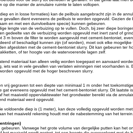
m op die manier de annulaire ruimte te laten vollopen.
diep en in losse formaties) kan de peilbuis aangebracht zijn in de ann
deze gevallen dient eveneens de peilbuis te worden opgevuld. Gezien de 
ngzaam en met een dunvloeibare specie) kunnen gebeuren.
dige lengte van de verbuizing op te vullen. Doch, bij zeer diepe boring
en gedeelte van de verbuizing worden opgevuld met inert zand of grind
tot 3 m boven de filter te worden aangevuld met cement-bentoniet, eve
eerd of beschadigd kunnen zijn (of worden), moet ook elke mogelijke 
en afgesloten met de cement-bentoniet slurry. Dit kan gebeuren ter h
akketten, of ter hoogte van de watervoerende lagen zelf.
rlatend materiaal kan alleen veilig worden toegepast en aanvaard wor
iets wat in vele gevallen van verlaten winningen niet voorhanden is. B
 worden opgevuld met de hoger beschreven slurry.
en vrij gegraven tot een diepte van minimaal 1 m onder het toekomstig
e gat eveneens opgevuld met het cement-bentoniet slurry. Dit laatste is 
f het maaiveld oppervlaktewater het grondwater bereikt via de annulai
tend materiaal werd opgevuld.
ie voldoende diep is (1 meter), kan deze volledig opgevuld worden met
 aan het maaiveld rekening houdt met de nabestemming van het terrein
entringen)
 te gebeuren. Vanwege het grote volume van dergelijke putten kan het o
af het maaiveld wordt gestort, tot een hoogte die overeenkomt met de