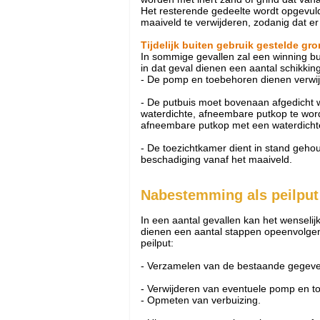
Het resterende gedeelte wordt opgevuld 
maaiveld te verwijderen, zodanig dat e
Tijdelijk buiten gebruik gestelde g
In sommige gevallen zal een winning bu
in dat geval dienen een aantal schikkin
- De pomp en toebehoren dienen verwij
- De putbuis moet bovenaan afgedicht wo
waterdichte, afneembare putkop te word
afneembare putkop met een waterdichte a
- De toezichtkamer dient in stand gehou
beschadiging vanaf het maaiveld.
Nabestemming als peilput
In een aantal gevallen kan het wenselij
dienen een aantal stappen opeenvolgen
peilput:
- Verzamelen van de bestaande gegev
- Verwijderen van eventuele pomp en to
- Opmeten van verbuizing.