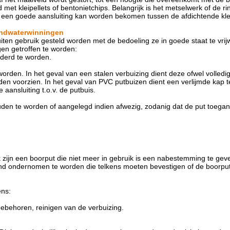
met kleipellets of bentonietchips. Belangrijk is het metselwerk of de r
r een goede aansluiting kan worden bekomen tussen de afdichtende kle
rondwaterwinningen
iten gebruik gesteld worden met de bedoeling ze in goede staat te vrij
gen getroffen te worden:
derd te worden.
rden. In het geval van een stalen verbuizing dient deze ofwel volledi
en voorzien. In het geval van PVC putbuizen dient een verlijmde kap 
ansluiting t.o.v. de putbuis.
den te worden of aangelegd indien afwezig, zodanig dat de put toegankel
k zijn een boorput die niet meer in gebruik is een nabestemming te geven
d ondernomen te worden die telkens moeten bevestigen of de boorput 
ens:
ebehoren, reinigen van de verbuizing.