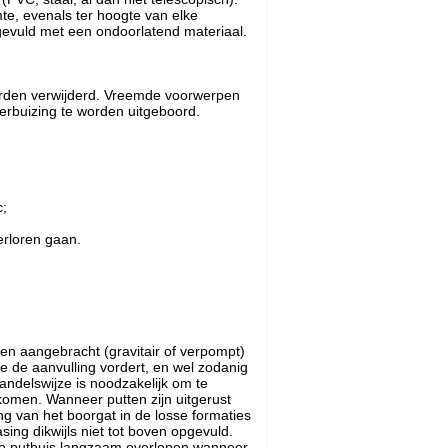
te, evenals ter hoogte van elke
gevuld met een ondoorlatend materiaal.
orden verwijderd. Vreemde voorwerpen
 verbuizing te worden uitgeboord.
c;
erloren gaan.
den aangebracht (gravitair of verpompt)
e de aanvulling vordert, en wel zodanig
handelswijze is noodzakelijk om te
komen. Wanneer putten zijn uitgerust
g van het boorgat in de losse formaties
ing dikwijls niet tot boven opgevuld.
n de putbuis langzaam overlopen wanneer