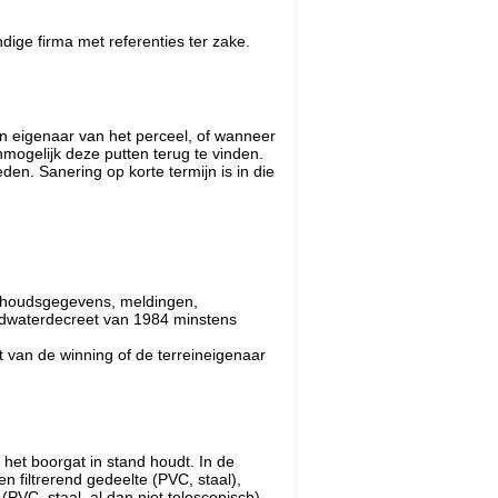
dige firma met referenties ter zake.
an eigenaar van het perceel, of wanneer
ogelijk deze putten terug te vinden.
den. Sanering op korte termijn is in die
derhoudsgegevens, meldingen,
ondwaterdecreet van 1984 minstens
 van de winning of de terreineigenaar
 het boorgat in stand houdt. In de
n filtrerend gedeelte (PVC, staal),
PVC, staal, al dan niet telescopisch).