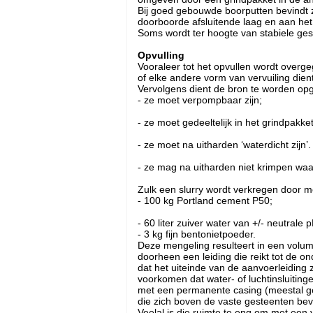
Bij goed gebouwde boorputten bevindt z
doorboorde afsluitende laag en aan het
Soms wordt ter hoogte van stabiele ges
Opvulling
Vooraleer tot het opvullen wordt over
of elke andere vorm van vervuiling dient
Vervolgens dient de bron te worden op
- ze moet verpompbaar zijn;
- ze moet gedeeltelijk in het grindpakk
- ze moet na uitharden ‘waterdicht zijn
- ze mag na uitharden niet krimpen wa
Zulk een slurry wordt verkregen door 
- 100 kg Portland cement P50;
- 60 liter zuiver water van +/- neutrale 
- 3 kg fijn bentonietpoeder.
Deze mengeling resulteert in een volume
doorheen een leiding die reikt tot de o
dat het uiteinde van de aanvoerleiding 
voorkomen dat water- of luchtinsluitin
met een permanente casing (meestal geb
die zich boven de vaste gesteenten bevi
Veelal is die ruimte te eng om met een