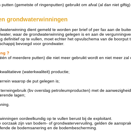
putten (gemetste of ringenputten) gebruikt om afval (al dan niet giftig) 
ten grondwaterwinningen
ndwaterwinning dient gemeld te worden per brief of per fax aan de buit
water, waar de grondwaterwinning gelegen is en aan de vergunningve
g definitief op te vullen, moet echter het opvulschema van de boorpu
schappij bevoegd voor grondwater.
ing ?
één of meerdere putten) die niet meer gebruikt wordt en niet meer zal
walitatieve (waterkwaliteit) productie;
errein waarop de put gelegen is;
 terreingebruik (bv overslag petroleumproducten) met de aanwezigheid
erende lagen;
nning.
inningen oordeelkundig op te vullen berust bij de exploitant.
 oorzaak zijn van bodem- of grondwatervervuiling, gelden de aansprakel
effende de bodemsanering en de bodembescherming.