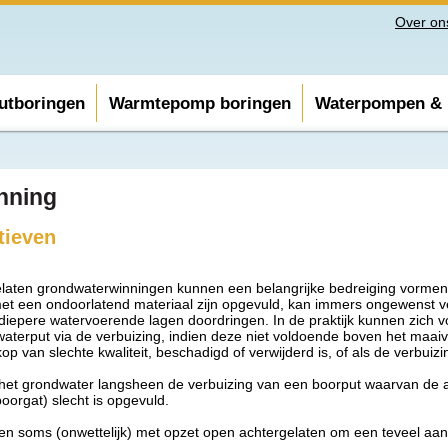
Over on
utboringen
Warmtepomp boringen
Waterpompen & i
nning
tieven
elaten grondwaterwinningen kunnen een belangrijke bedreiging vormen 
 met een ondoorlatend materiaal zijn opgevuld, kan immers ongewenst v
 diepere watervoerende lagen doordringen. In de praktijk kunnen zich 
dwaterput via de verbuizing, indien deze niet voldoende boven het maa
kop van slechte kwaliteit, beschadigd of verwijderd is, of als de verbuiz
r het grondwater langsheen de verbuizing van een boorput waarvan de a
oorgat) slecht is opgevuld.
en soms (onwettelijk) met opzet open achtergelaten om een teveel aan