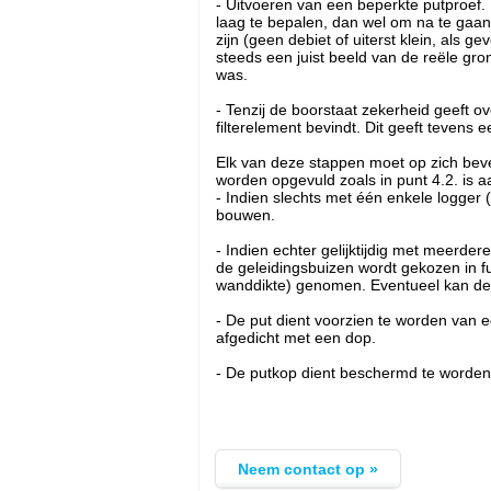
- Uitvoeren van een beperkte putproef. 
laag te bepalen, dan wel om na te gaan 
zijn (geen debiet of uiterst klein, als
steeds een juist beeld van de reële gro
was.
- Tenzij de boorstaat zekerheid geeft 
filterelement bevindt. Dit geeft tevens
Elk van deze stappen moet op zich beves
worden opgevuld zoals in punt 4.2. is aa
- Indien slechts met één enkele logger 
bouwen.
- Indien echter gelijktijdig met meerde
de geleidingsbuizen wordt gekozen in f
wanddikte) genomen. Eventueel kan de
- De put dient voorzien te worden van 
afgedicht met een dop.
- De putkop dient beschermd te worden 
Neem contact op »