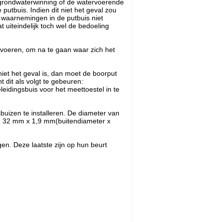
de grondwaterwinning of de watervoerende
utbuis. Indien dit niet het geval zou
n waarnemingen in de putbuis niet
 uiteindelijk toch wel de bedoeling
 voeren, om na te gaan waar zich het
niet het geval is, dan moet de boorput
t dit als volgt te gebeuren:
leidingsbuis voor het meettoestel in te
buizen te installeren. De diameter van
an 32 mm x 1,9 mm(buitendiameter x
n. Deze laatste zijn op hun beurt