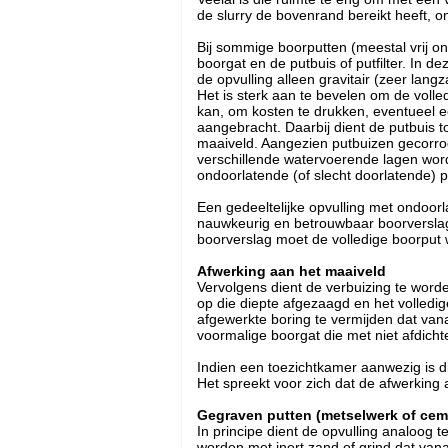
de slurry de bovenrand bereikt heeft, o
Bij sommige boorputten (meestal vrij on
boorgat en de putbuis of putfilter. In 
de opvulling alleen gravitair (zeer la
Het is sterk aan te bevelen om de volle
kan, om kosten te drukken, eventueel e
aangebracht. Daarbij dient de putbuis 
maaiveld. Aangezien putbuizen gecorrod
verschillende watervoerende lagen word
ondoorlatende (of slecht doorlatende) p
Een gedeeltelijke opvulling met ondoo
nauwkeurig en betrouwbaar boorverslag, 
boorverslag moet de volledige boorput
Afwerking aan het maaiveld
Vervolgens dient de verbuizing te word
op die diepte afgezaagd en het volledig
afgewerkte boring te vermijden dat vana
voormalige boorgat die met niet afdich
Indien een toezichtkamer aanwezig is d
Het spreekt voor zich dat de afwerking
Gegraven putten (metselwerk of cem
In principe dient de opvulling analoog
worden met inert zand of grind dat van