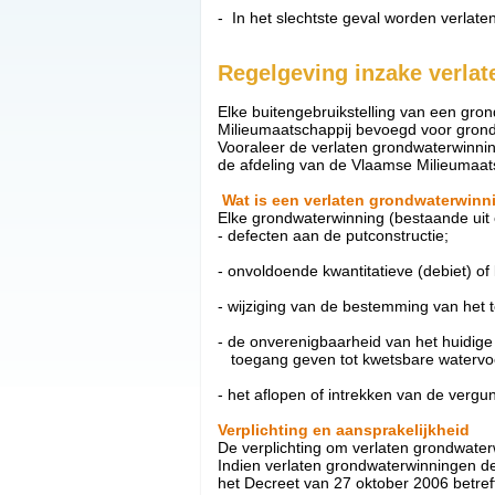
- In het slechtste geval worden verlaten 
Regelgeving inzake verla
Elke buitengebruikstelling van een gro
Milieumaatschappij bevoegd voor grond
Vooraleer de verlaten grondwaterwinnin
de afdeling van de Vlaamse Milieumaat
Wat is een verlaten grondwaterwinn
Elke grondwaterwinning (bestaande uit 
- defecten aan de putconstructie;
- onvoldoende kwantitatieve (debiet) of k
- wijziging van de bestemming van het t
- de onverenigbaarheid van het huidige
toegang geven tot kwetsbare watervo
- het aflopen of intrekken van de vergu
Verplichting en aansprakelijkheid
De verplichting om verlaten grondwaterw
Indien verlaten grondwaterwinningen de
het Decreet van 27 oktober 2006 betr