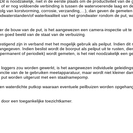
Dit is noodzakelijk, niet in de eerste plaats om de productiviteit van 
of er nog voldoende verbinding is tussen de watervoerende laag en de p
 gevolg van korstvorming, corrosie, verzanding,…), dan geven de gemete
ndwaterstanden/of waterkwaliteit van het grondwater rondom de put, wat
over de bouw van de put, is het aangewezen een camera-inspectie uit te
 een goed beeld van de staat van de verbuizing.
tigend zijn in verband met het mogelijk gebruik als peilput. Indien dit 
ngegeven. Indien beslist wordt de boorput als peilput uit te rusten, dien
(permanent of periodiek) wordt gemeten, is het niet noodzakelijk een ge
re loggers zou worden gewerkt, is het aangewezen individuele geleidings
unctie van de te gebruiken meetapparatuur, maar wordt niet kleiner d
 put worden uitgerust met een staalnamepomp.
een waterdichte putkop waaraan eventuele peilbuizen worden opgehange
door een toegankelijke toezichtkamer.