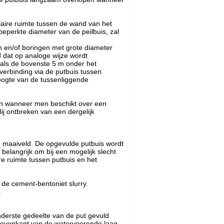
ulaire ruimte tussen de wand van het
beperkte diameter van de peilbuis, zal
en en/of boringen met grote diameter
 dat op analoge wijze wordt
nals de bovenste 5 m onder het
verbinding via de putbuis tussen
oogte van de tussenliggende
den wanneer men beschikt over een
ij ontbreken van een dergelijk
e maaiveld. De opgevulde putbuis wordt
belangrijk om bij een mogelijk slecht
re ruimte tussen putbuis en het
 de cement-bentoniet slurry.
.
nderste gedeelte van de put gevuld
 bovenkant van de watervoerende laag.