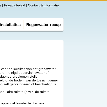
s
|
Privacy beleid
|
Contact & informatie
nstallaties
Regenwater recup
voor de kwaliteit van het grondwater.
erontreinigd oppervlaktewater of
volgende problemen stellen:
iveld of de bodem van de toezichtkamer
ing zelf gecorrodeerd of beschadigd is.
nnulaire ruimte (d.w.z. de ruimte
 oppervlaktewater te draineren.