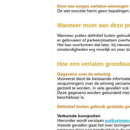
Door wie mogen verlaten winningen
De wet voorziet hierin geen bepalingen.
Wanneer moet aan deze p
Wanneer putten definitief buiten gebrui
er gebouwen of parkeerplaatsen overhe
Het kan voorkomen dat later, bij nieuw
omstandigheden erg moeilijk en zeer du
Hoe een verlaten grondwa
Gegevens over de winning
Vooreerst dient de bestaande informati
vergunningen) over de winning verzame
gemeld te worden, in vele gevallen ook
Deze gegevens worden gebundeld met de 
beschikbaar is.
Definitief buiten gebruik gestelde 
Verbuisde boorputten
Hieronder wordt verstaan
putboringen
meeste gevallen gaat het over boringen 
omgeven door een grindpakket in de annu