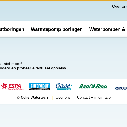
Over on
utboringen
Warmtepomp boringen
Waterpompen & i
at niet meer!
gevoerd en probeer eventueel opnieuw
© Celis Watertech
|
Over ons
|
Contact + informatie